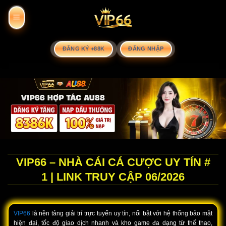
Skip
to
content
ĐĂNG KÝ +88K
ĐĂNG NHẬP
VIP66 – NHÀ CÁI CÁ CƯỢC UY TÍN #
1 | LINK TRUY CẬP 06/2026
VIP66
là nền tảng giải trí trực tuyến uy tín, nổi bật với hệ thống bảo mật
hiện đại, tốc độ giao dịch nhanh và kho game đa dạng từ thể thao,