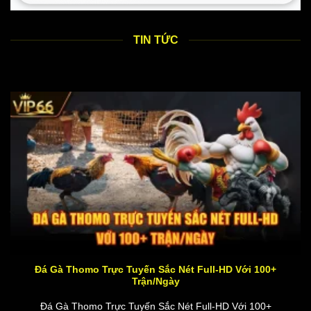
TIN TỨC
Đá Gà Thomo Trực Tuyến Sắc Nét Full-HD Với 100+
Trận/Ngày
Đá Gà Thomo Trực Tuyến Sắc Nét Full-HD Với 100+