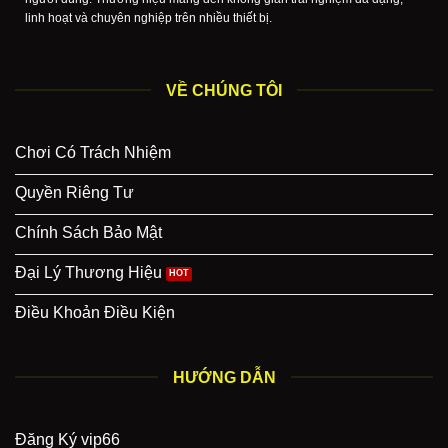
linh hoạt và chuyên nghiệp trên nhiều thiết bị.
VỀ CHÚNG TÔI
Chơi Có Trách Nhiệm
Quyền Riêng Tư
Chính Sách Bảo Mật
Đại Lý Thương Hiệu
Điều Khoản Điều Kiện
HƯỚNG DẪN
Đăng Ký vip66