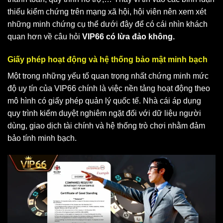
thiếu kiểm chứng trên mạng xã hội, hội viên nên xem xét
những minh chứng cụ thể dưới đây để có cái nhìn khách
quan hơn về câu hỏi
VIP66 có lừa đảo không.
Giấy phép hoạt động và hệ thống bảo mật minh bạch
Một trong những yếu tố quan trọng nhất chứng minh mức
độ uy tín của VIP66 chính là việc nền tảng hoạt động theo
mô hình có giấy phép quản lý quốc tế. Nhà cái áp dụng
quy trình kiểm duyệt nghiêm ngặt đối với dữ liệu người
dùng, giao dịch tài chính và hệ thống trò chơi nhằm đảm
bảo tính minh bạch.