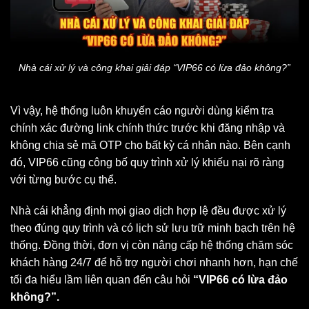
Nhà cái xử lý và công khai giải đáp “VIP66 có lừa đảo không?”
Vì vậy, hệ thống luôn khuyến cáo người dùng kiểm tra
chính xác đường link chính thức trước khi đăng nhập và
không chia sẻ mã OTP cho bất kỳ cá nhân nào. Bên cạnh
đó, VIP66 cũng công bố quy trình xử lý khiếu nại rõ ràng
với từng bước cụ thể.
Nhà cái khẳng định mọi giao dịch hợp lệ đều được xử lý
theo đúng quy trình và có lịch sử lưu trữ minh bạch trên hệ
thống. Đồng thời, đơn vị còn nâng cấp hệ thống chăm sóc
khách hàng 24/7 để hỗ trợ người chơi nhanh hơn, hạn chế
tối đa hiểu lầm liên quan đến câu hỏi
“VIP66 có lừa đảo
không?”.