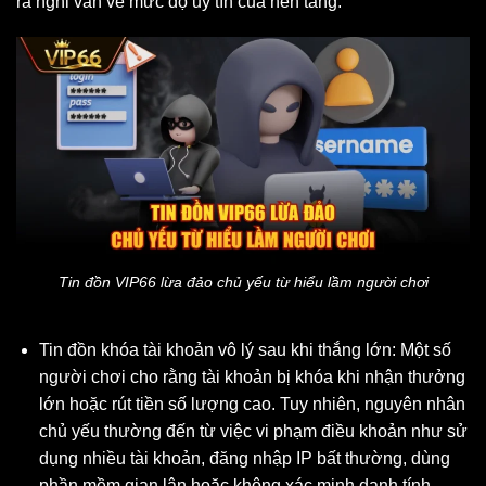
ra nghi vấn về mức độ uy tín của nền tảng.
Tin đồn VIP66 lừa đảo chủ yếu từ hiểu lầm người chơi
Tin đồn khóa tài khoản vô lý sau khi thắng lớn: Một số
người chơi cho rằng tài khoản bị khóa khi nhận thưởng
lớn hoặc rút tiền số lượng cao. Tuy nhiên, nguyên nhân
chủ yếu thường đến từ việc vi phạm điều khoản như sử
dụng nhiều tài khoản, đăng nhập IP bất thường, dùng
phần mềm gian lận hoặc không xác minh danh tính.